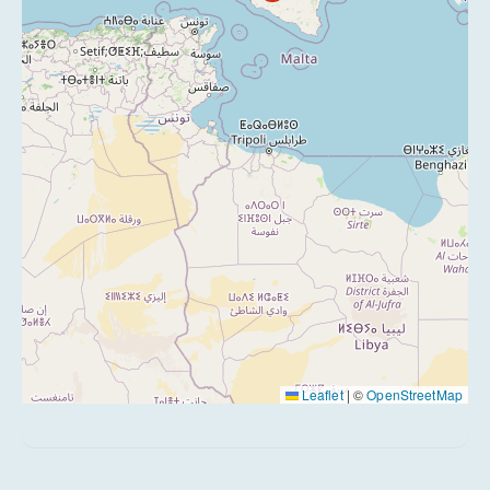
Leaflet
|
©
OpenStreetMap