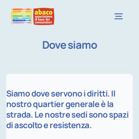
Salta
al
Togg
contenuto
Navig
Dove siamo
CHI SIAMO
CAMPAGNE
NOTIZIE
Siamo dove servono i diritti. Il
nostro quartier generale è la
DOVE SIAMO
strada. Le nostre sedi sono spazi
di ascolto e resistenza.
ISCRIVITI ORA