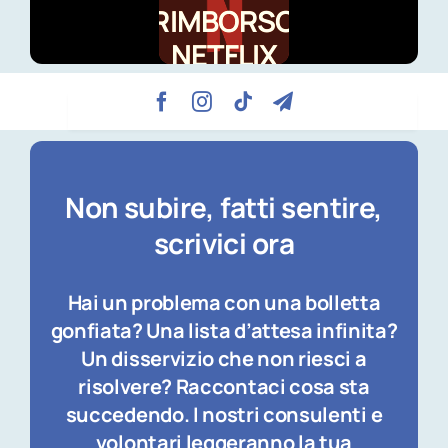
RIMBORSO
NETFLIX
Non subire, fatti sentire,
scrivici ora
Hai un problema con una bolletta
gonfiata? Una lista d’attesa infinita?
Un disservizio che non riesci a
risolvere? Raccontaci cosa sta
succedendo. I nostri consulenti e
volontari leggeranno la tua