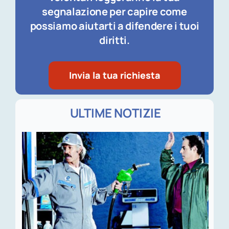
segnalazione per capire come
possiamo aiutarti a difendere i tuoi
diritti.
Invia la tua richiesta
ULTIME NOTIZIE