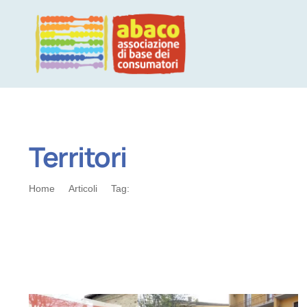
Salta
al
contenuto
Territori
Home
Articoli
Tag:
Territori