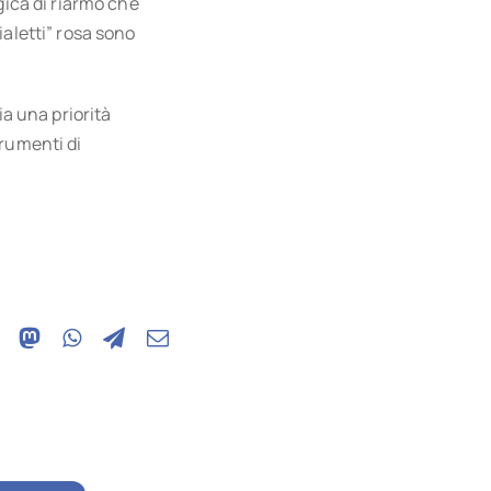
gica di riarmo che
ialetti” rosa sono
ia una priorità
trumenti di