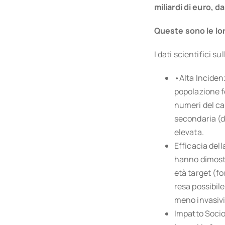
miliardi di euro, d
Queste sono le lor
I dati scientifici 
•⁠Alta Inciden
popolazione fe
numeri del ca
secondaria (d
elevata.
⁠Efficacia de
hanno dimostr
età target (f
resa possibil
meno invasivi 
⁠Impatto Soci