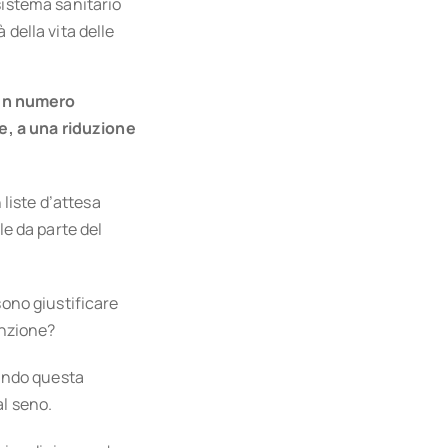
sistema sanitario
della vita delle
 un numero
e, a una riduzione
liste d’attesa
e da parte del
sono giustificare
enzione?
ando questa
al seno.