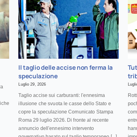
Il taglio delle accise non ferma la
Tut
speculazione
tri
Luglio 29, 2026
Lugli
ra
Taglio accise sui carburanti: l'ennesima
Rot
riche
illusione che svuota le casse dello Stato e
poch
a
copre la speculazione Comunicato Stampa
comu
Roma 29 luglio 2026. Di fronte al recente
entr
annuncio dell'ennesimo intervento
hann
governativo basato sul taglio temporaneo [...]
impor