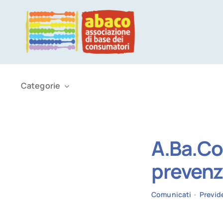
Salta
al
contenuto
Categorie
A.Ba.Co.
prevenz
Comunicati
•
Previd