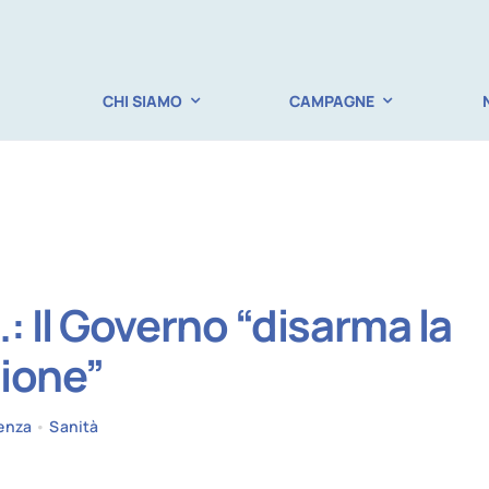
CHI SIAMO
CAMPAGNE
: Il Governo “disarma la
ione”
enza
•
Sanità