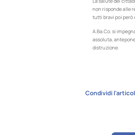
La salute dei citta
non risponde alle r
tutti bravi poi però 
A.Ba.Co. si impegna 
assoluta, anteponen
distruzione.
Condividi l'artico