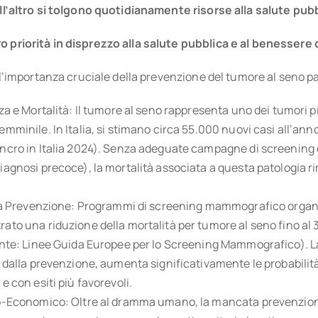
all’altro si tolgono quotidianamente risorse alla salute pubb
o priorità in disprezzo alla salute pubblica e al benessere d
sull’importanza cruciale della prevenzione del tumore al seno p
za e Mortalità: Il tumore al seno rappresenta uno dei tumori p
mminile. In Italia, si stimano circa 55.000 nuovi casi all’ann
ncro in Italia 2024). Senza adeguate campagne di screening
iagnosi precoce), la mortalità associata a questa patologia 
lla Prevenzione: Programmi di screening mammografico organiz
ato una riduzione della mortalità per tumore al seno fino al 
onte: Linee Guida Europee per lo Screening Mammografico). L
e dalla prevenzione, aumenta significativamente le probabilità
e con esiti più favorevoli.
o-Economico: Oltre al dramma umano, la mancata prevenzione