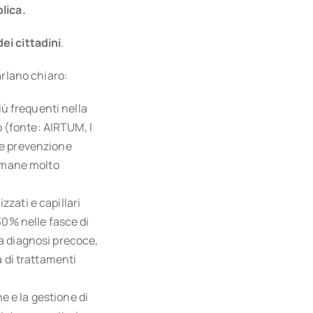
lica.
ei cittadini
.
arlano chiaro:
iù frequenti nella
o (fonte: AIRTUM, I
 e prevenzione
rimane molto
zati e capillari
30% nelle fasce di
a diagnosi precoce,
 di trattamenti
 e la gestione di