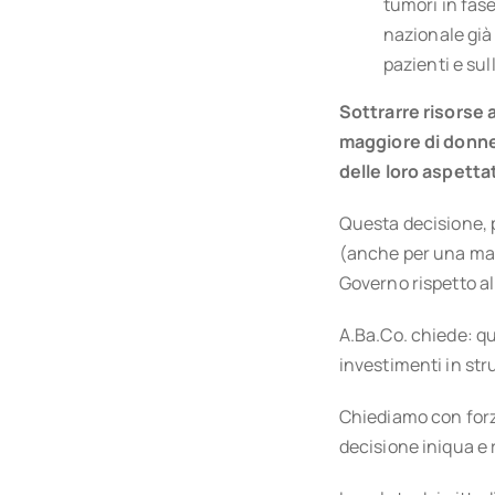
tumori in fas
nazionale già 
pazienti e sul
Sottrarre risorse
maggiore di donne 
delle loro aspettat
Questa decisione, p
(anche per una mam
Governo rispetto al
A.Ba.Co. chiede: qu
investimenti in stru
Chiediamo con forz
decisione iniqua e 