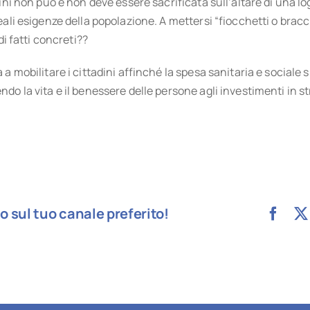
dini non può e non deve essere sacrificata sull’altare di una lo
eali esigenze della popolazione. A mettersi “fiocchetti o bracc
di fatti concreti??
a mobilitare i cittadini affinché la spesa sanitaria e sociale s
do la vita e il benessere delle persone agli investimenti in s
lo sul tuo canale preferito!