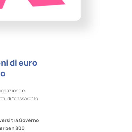
ni di euro
no
dignazione e
ti, di “cassare” lo
iversi tra Governo
 per ben 800