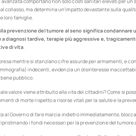
e avanzata comportano non solo costi sanitari elevati per un 
al collasso, ma determina un’impatto devastante sulla qualità 
le loro famiglie.
 alla prevenzione del tumore al seno significa condannare
a diagnosi tardive, terapie più aggressive e, tragicament
ive di vita
.
resa mentre si stanziano cifre assurde per armamenti, e con 
mografia) indecenti, evidenzia un disinteresse inaccettabil
 bene pubblico.
ale valore viene attribuito alla vita dei cittadini? Come si pos
menti di morte rispetto a risorse vitali per la salute e la prev
a al Governo di fare marcia indietro immediatamente, blocc
ripristinando i fondi necessari per la prevenzione del tumore 