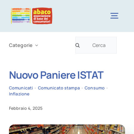
Salta
al
Togg
contenuto
Navig
Cerca
CHI SIAMO
Categorie
per:
CAMPAGNE
Nuovo Paniere ISTAT
NOTIZIE
Comunicati
•
Comunicato stampa
•
Consumo
•
Inflazione
DOVE SIAMO
Febbraio 4, 2025
ISCRIVITI ORA