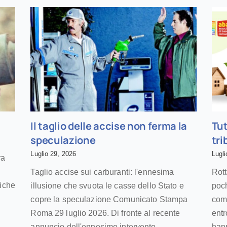
Il taglio delle accise non ferma la
Tut
speculazione
tri
Luglio 29, 2026
Lugli
ra
Taglio accise sui carburanti: l'ennesima
Rot
riche
illusione che svuota le casse dello Stato e
poch
a
copre la speculazione Comunicato Stampa
comu
Roma 29 luglio 2026. Di fronte al recente
entr
annuncio dell'ennesimo intervento
hann