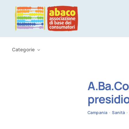
Salta
al
contenuto
Categorie
A.Ba.Co
presidi
Campania
•
Sanità