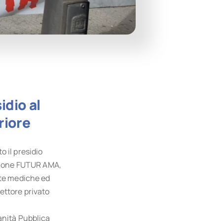
dio al
riore
o il presidio
azione FUTUR AMA,
site mediche ed
settore privato
anità Pubblica