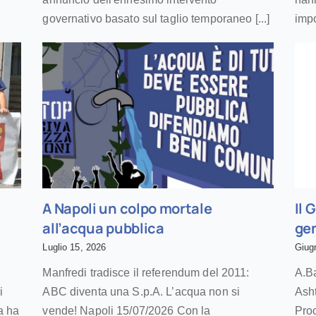
governativo basato sul taglio temporaneo [...]
impor
A Napoli un colpo mortale
Il 
all’acqua pubblica
gen
Luglio 15, 2026
Giug
Manfredi tradisce il referendum del 2011:
A.Ba
i
ABC diventa una S.p.A. L’acqua non si
Asht
a ha
vende! Napoli 15/07/2026 Con la
Pro