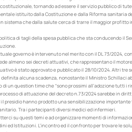
costituzionale, tornando ad essere il servizio pubblico di tute
ale istituito dalla Costituzione e dalla Riforma sanitaria de
 sistema che dalla salute cerca di trarre il maggior profitto 
olitica di tagli della spesa pubblica che sta conducendo il Se
ruzione.
tuale governo è intervenuto nel merito con il DL 73/2024, conv
de almeno sei decreti attuativi, che rappresentano il motore 
uativo è stato approvato e pubblicato il 28/10/2024. Altri tre s
a definita alcuna scadenza, nonostante il Ministro Schillaci
o di un question time che “sono prossimi all’adozione tutti i 
l processo di attuazione del decreto n.73/2024 sarebbe in diritt
 il presidio hanno prodotto una sensibilizzazione importante tra
anitario. Tra i partecipanti diversi medici ed infermieri.
terci su questi temi e ad organizzare momenti di informazio
ini ed Istituzioni. L’incontro ed il confronto per trovare le sol