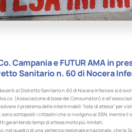
Co. Campania e FUTUR AMA in presi
retto Sanitario n. 60 di Nocera Infe
davanti al Distretto Sanitario n.60 di Nocera Inferiore si è svolt
A.ba.co. (Associazione di base dei Consumatori) e all’associ
isolvere il problema delle interminabili “liste di attesa” per vi
 sono sottoposti i cittadini che si rivolgono al SSN, mentre il 
tti garantendo tempi di attesa molto più limitati.
, nel quadro di una vertenza regionale e nazionale, che la S