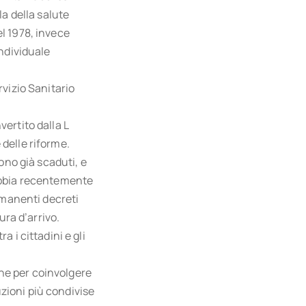
la della salute
l 1978, invece
individuale
rvizio Sanitario
ertito dalla L
delle riforme.
ono già scaduti, e
 abbia recentemente
rimanenti decreti
ura d’arrivo.
 i cittadini e gli
ne per coinvolgere
uzioni più condivise