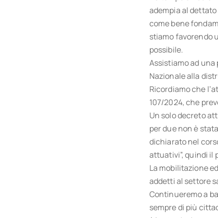
adempia al dettato 
come bene fondament
stiamo favorendo un
possibile.
Assistiamo ad una p
Nazionale alla dist
Ricordiamo che l’at
107/2024, che preve
Un solo decreto att
per due non è stat
dichiarato nel cors
attuativi”, quindi i
La mobilitazione ed
addetti al settore s
Continueremo a bat
sempre di più cittad