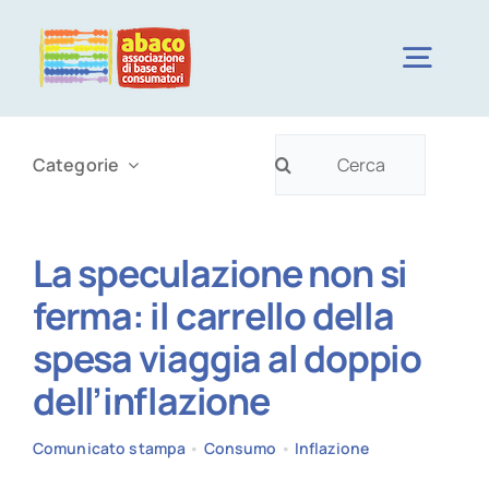
Salta
al
Togg
contenuto
Navig
Cerca
CHI SIAMO
Categorie
per:
CAMPAGNE
La speculazione non si
ferma: il carrello della
NOTIZIE
spesa viaggia al doppio
dell’inflazione
DOVE SIAMO
Comunicato stampa
•
Consumo
•
Inflazione
ISCRIVITI ORA